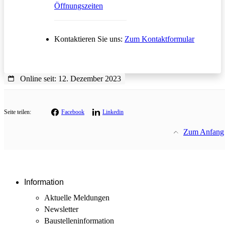
Öffnungszeiten
Öffnet in
Kontaktieren Sie uns:
Zum Kontaktformular
Online seit: 12. Dezember 2023
Seite teilen:
Facebook
Linkedin
Zum Anfang
Information
Aktuelle Meldungen
Newsletter
Baustellen­information