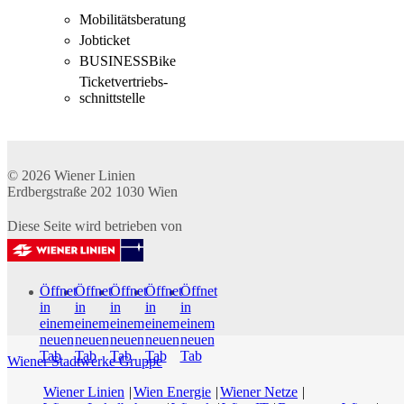
Mobilitäts­beratung
Jobticket
BUSINESSBike
Ticketvertriebs­
schnittstelle
© 2026
Wiener Linien
Erdbergstraße 202
1030
Wien
Diese Seite wird betrieben von
Öffnet
Öffnet
Öffnet
Öffnet
Öffnet
in
in
in
in
in
einem
einem
einem
einem
einem
neuen
neuen
neuen
neuen
neuen
Tab
Tab
Tab
Tab
Tab
Wiener Stadtwerke Gruppe
Wiener Linien
Wien Energie
Wiener Netze