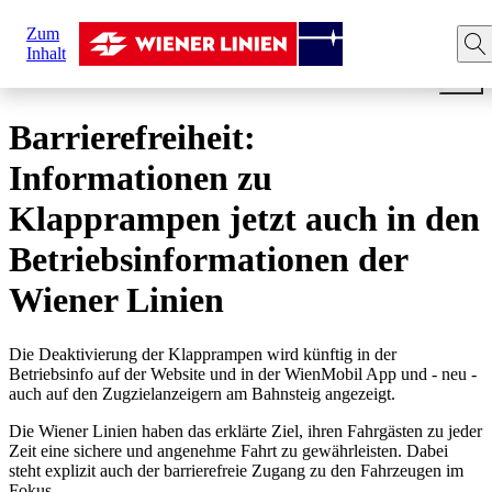
Sie
Zum
sind
Startseite
News
Barrierefreiheit: Informationen zu Kl
Inhalt
hier:
Barrierefreiheit:
Informationen zu
Klapprampen jetzt auch in den
Betriebsinformationen der
Wiener Linien
Die Deaktivierung der Klapprampen wird künftig in der
Betriebsinfo auf der Website und in der WienMobil App und - neu -
auch auf den Zugzielanzeigern am Bahnsteig angezeigt.
Die Wiener Linien haben das erklärte Ziel, ihren Fahrgästen zu jeder
Zeit eine sichere und angenehme Fahrt zu gewährleisten. Dabei
steht explizit auch der barrierefreie Zugang zu den Fahrzeugen im
Fokus.