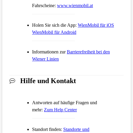
Öffnet in einem neue
Fahrscheine:
www.wienmobil.at
Öffnet in
Holen Sie sich die App:
WienMobil für iOS
Öffnet in einem neuen Tab
WienMobil für Android
Informationen zur
Barrierefreiheit bei den
Wiener Linien
Hilfe und Kontakt
Antworten auf häufige Fragen und
Öffnet in einem neuen Tab
mehr:
Zum Help Center
Standort finden:
Standorte und