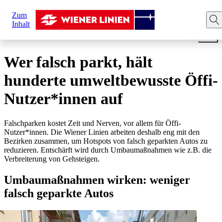
Sie
Zum
sind
Startseite
News
Wer falsch parkt, hält hunderte umwel
Inhalt
hier:
Wer falsch parkt, hält
hunderte umweltbewusste Öffi-
Nutzer*innen auf
Falschparken kostet Zeit und Nerven, vor allem für Öffi-
Nutzer*innen. Die Wiener Linien arbeiten deshalb eng mit den
Bezirken zusammen, um Hotspots von falsch geparkten Autos zu
reduzieren. Entschärft wird durch Umbaumaßnahmen wie z.B. die
Verbreiterung von Gehsteigen.
Umbaumaßnahmen wirken: weniger
falsch geparkte Autos