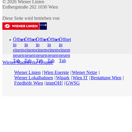
© 2026
Wiener Linien
Erdbergstraße 202
1030
Wien
Diese Seite wird betrieben von
Öffnet
Öffnet
Öffnet
Öffnet
Öffnet
in
in
in
in
in
einem
einem
einem
einem
einem
neuen
neuen
neuen
neuen
neuen
Tab
Tab
Tab
Tab
Tab
Wiener Stadtwerke Gruppe
Wiener Linien
Wien Energie
Wiener Netze
Wiener Lokalbahnen
Wipark
Wien IT
Bestattung Wien
Friedhöfe Wien
immOH!
GWSG