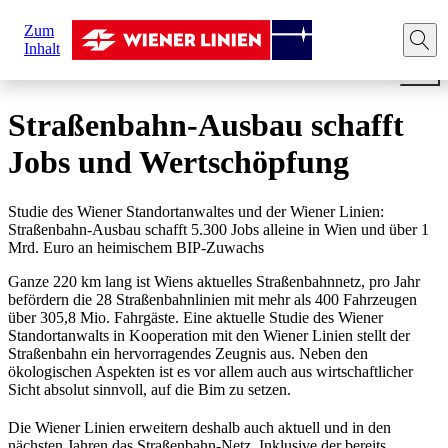
Sie
Zum
sind
Startseite
News
Straßenbahn-Ausbau schafft Jobs und
Inhalt
hier:
Straßenbahn-Ausbau schafft
Jobs und Wertschöpfung
Studie des Wiener Standortanwaltes und der Wiener Linien:
Straßenbahn-Ausbau schafft 5.300 Jobs alleine in Wien und über 1
Mrd. Euro an heimischem BIP-Zuwachs
Ganze 220 km lang ist Wiens aktuelles Straßenbahnnetz, pro Jahr
befördern die 28 Straßenbahnlinien mit mehr als 400 Fahrzeugen
über 305,8 Mio. Fahrgäste. Eine aktuelle Studie des Wiener
Standortanwalts in Kooperation mit den Wiener Linien stellt der
Straßenbahn ein hervorragendes Zeugnis aus. Neben den
ökologischen Aspekten ist es vor allem auch aus wirtschaftlicher
Sicht absolut sinnvoll, auf die Bim zu setzen.
Die Wiener Linien erweitern deshalb auch aktuell und in den
nächsten Jahren das Straßenbahn-Netz. Inklusive der bereits