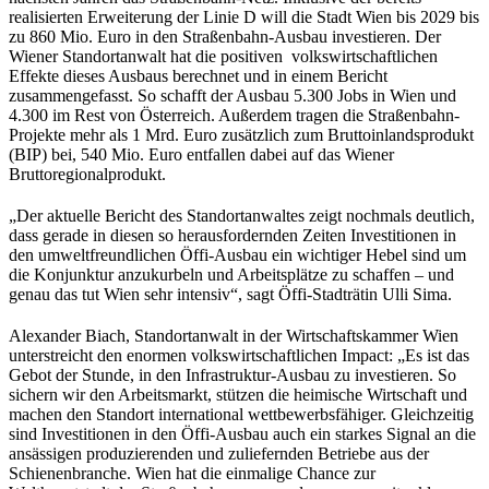
realisierten Erweiterung der Linie D will die Stadt Wien bis 2029 bis
zu 860 Mio. Euro in den Straßenbahn-Ausbau investieren. Der
Wiener Standortanwalt hat die positiven volkswirtschaftlichen
Effekte dieses Ausbaus berechnet und in einem Bericht
zusammengefasst. So schafft der Ausbau 5.300 Jobs in Wien und
4.300 im Rest von Österreich. Außerdem tragen die Straßenbahn-
Projekte mehr als 1 Mrd. Euro zusätzlich zum Bruttoinlandsprodukt
(BIP) bei, 540 Mio. Euro entfallen dabei auf das Wiener
Bruttoregionalprodukt.
„Der aktuelle Bericht des Standortanwaltes zeigt nochmals deutlich,
dass gerade in diesen so herausfordernden Zeiten Investitionen in
den umweltfreundlichen Öffi-Ausbau ein wichtiger Hebel sind um
die Konjunktur anzukurbeln und Arbeitsplätze zu schaffen – und
genau das tut Wien sehr intensiv“, sagt Öffi-Stadträtin Ulli Sima.
Alexander Biach, Standortanwalt in der Wirtschaftskammer Wien
unterstreicht den enormen volkswirtschaftlichen Impact: „Es ist das
Gebot der Stunde, in den Infrastruktur-Ausbau zu investieren. So
sichern wir den Arbeitsmarkt, stützen die heimische Wirtschaft und
machen den Standort international wettbewerbsfähiger. Gleichzeitig
sind Investitionen in den Öffi-Ausbau auch ein starkes Signal an die
ansässigen produzierenden und zuliefernden Betriebe aus der
Schienenbranche. Wien hat die einmalige Chance zur