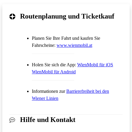
Routenplanung und Ticketkauf
Planen Sie Ihre Fahrt und kaufen Sie
Öffnet in einem neue
Fahrscheine:
www.wienmobil.at
Öffnet in
Holen Sie sich die App:
WienMobil für iOS
Öffnet in einem neuen Tab
WienMobil für Android
Informationen zur
Barrierefreiheit bei den
Wiener Linien
Hilfe und Kontakt