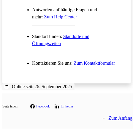
Antworten auf häufige Fragen und
Öffnet in einem neuen Tab
mehr:
Zum Help Center
Standort finden:
Standorte und
Öffnungszeiten
Öffnet in
Kontaktieren Sie uns:
Zum Kontaktformular
Online seit: 26. September 2025
Seite teilen:
Facebook
Linkedin
Zum Anfang