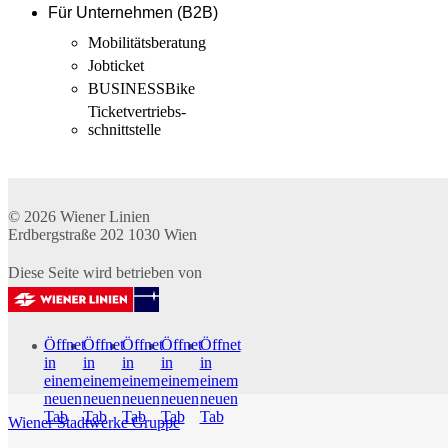
Für Unternehmen (B2B)
Mobilitäts­beratung
Jobticket
BUSINESSBike
Ticketvertriebs­
schnittstelle
© 2026
Wiener Linien
Erdbergstraße 202
1030
Wien
Diese Seite wird betrieben von
Öffnet
Öffnet
Öffnet
Öffnet
Öffnet
in
in
in
in
in
einem
einem
einem
einem
einem
neuen
neuen
neuen
neuen
neuen
Tab
Tab
Tab
Tab
Tab
Wiener Stadtwerke Gruppe