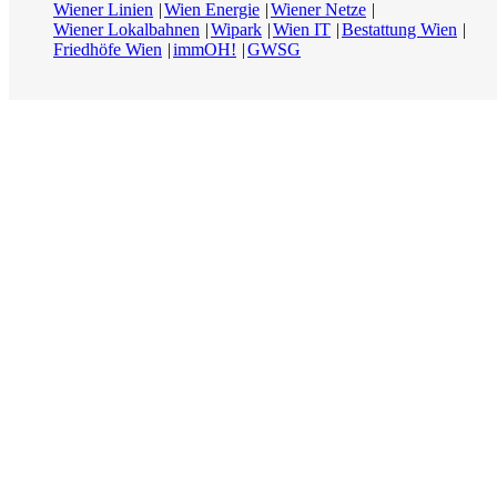
Wiener Linien
Wien Energie
Wiener Netze
Wiener Lokalbahnen
Wipark
Wien IT
Bestattung Wien
Friedhöfe Wien
immOH!
GWSG