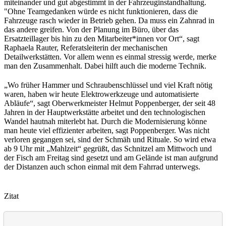
miteinander und gut abgestimmt in der Fahrzeuginstandhaltung.
"Ohne Teamgedanken würde es nicht funktionieren, dass die
Fahrzeuge rasch wieder in Betrieb gehen. Da muss ein Zahnrad in
das andere greifen. Von der Planung im Büro, über das
Ersatzteillager bis hin zu den Mitarbeiter*innen vor Ort“, sagt
Raphaela Rauter, Referatsleiterin der mechanischen
Detailwerkstätten. Vor allem wenn es einmal stressig werde, merke
man den Zusammenhalt. Dabei hilft auch die moderne Technik.
„Wo früher Hammer und Schraubenschlüssel und viel Kraft nötig
waren, haben wir heute Elektrowerkzeuge und automatisierte
Abläufe“, sagt Oberwerkmeister Helmut Poppenberger, der seit 48
Jahren in der Hauptwerkstätte arbeitet und den technologischen
Wandel hautnah miterlebt hat. Durch die Modernisierung könne
man heute viel effizienter arbeiten, sagt Poppenberger. Was nicht
verloren gegangen sei, sind der Schmäh und Rituale. So wird etwa
ab 9 Uhr mit „Mahlzeit“ gegrüßt, das Schnitzel am Mittwoch und
der Fisch am Freitag sind gesetzt und am Gelände ist man aufgrund
der Distanzen auch schon einmal mit dem Fahrrad unterwegs.
Zitat