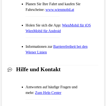
Planen Sie Ihre Fahrt und kaufen Sie
Öffnet in einem neue
Fahrscheine:
www.wienmobil.at
Öffnet in
Holen Sie sich die App:
WienMobil für iOS
Öffnet in einem neuen Tab
WienMobil für Android
Informationen zur
Barrierefreiheit bei den
Wiener Linien
Hilfe und Kontakt
Antworten auf häufige Fragen und
Öffnet in einem neuen Tab
mehr:
Zum Help Center