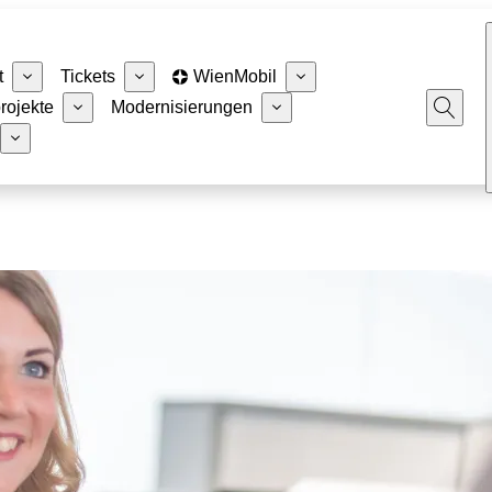
t
Tickets
WienMobil
rojekte
Modernisierungen