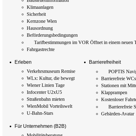
Baustellen­information
Klimaanlagen
Sicherheit
Kernzone Wien
Hausordnung
Beförderungs­bedingungen
Tarif­bestimmungen im VOR
Öffnet in einem neuen 
Fahrgastrechte
Erleben
Barrierefreiheit
Verkehrsmuseum Remise
POPTIS Navig
WLx: Kultur, die bewegt
Barrierefreie WC
Wiener Linien Tage
Stationen mit Mitt
Infocenter U2xU5
Klapprampen
Straßenbahn mieten
Kostenloser Fahrt
WienMobil Vorteilswelt
Barrierefreie 
U-Bahn-Stars
Gebärden-Avatar
Für Unternehmen (B2B)
Mobilitäts­beratung