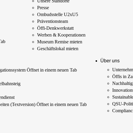
Unsere Standorte
Presse
Ombudsstelle U2xU5
Präventionsteam
Öffi-Denkwerkstatt
Werben & Kooperationen
Tab
Museum Remise mieten
Geschäftslokal mieten
Über uns
Unterneh
ationssystem
Öffnet in einem neuen Tab
Öffis in Z
s
Nachhaltig
elbahnsteig
Innovations
Sustainab
endienst
QSU-Polit
Seiten (Textversion)
Öffnet in einem neuen Tab
Complianc