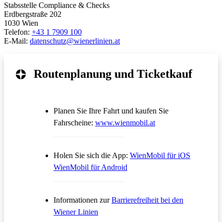
Stabsstelle Compliance & Checks
Erdbergstraße 202
1030 Wien
Telefon:
+43 1 7909 100
E-Mail:
datenschutz@wienerlinien.at
Routenplanung und Ticketkauf
Planen Sie Ihre Fahrt und kaufen Sie
Öffnet in einem neue
Fahrscheine:
www.wienmobil.at
Öffnet in
Holen Sie sich die App:
WienMobil für iOS
Öffnet in einem neuen Tab
WienMobil für Android
Informationen zur
Barrierefreiheit bei den
Wiener Linien