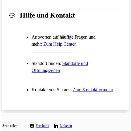
Hilfe und Kontakt
Antworten auf häufige Fragen und
Öffnet in einem neuen Tab
mehr:
Zum Help Center
Standort finden:
Standorte und
Öffnungszeiten
Öffnet in
Kontaktieren Sie uns:
Zum Kontaktformular
Seite teilen:
Facebook
Linkedin