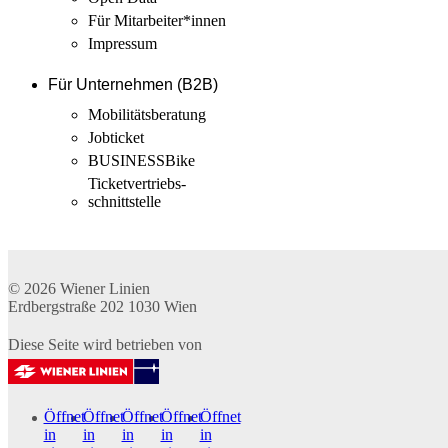
Für Mitarbeiter­*innen
Impressum
Für Unternehmen (B2B)
Mobilitäts­beratung
Jobticket
BUSINESSBike
Ticketvertriebs­
schnittstelle
© 2026
Wiener Linien
Erdbergstraße 202
1030
Wien
Diese Seite wird betrieben von
Öffnet
Öffnet
Öffnet
Öffnet
Öffnet
in
in
in
in
in