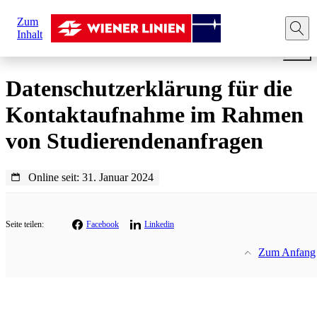
Sie
Zum
sind
Startseite
Rechtliche Hinweise
Datenschutz
Anfrag
Inhalt
hier:
Datenschutzerklärung für die
Kontaktaufnahme im Rahmen
von Studierendenanfragen
Online seit: 31. Januar 2024
Seite teilen:
Facebook
Linkedin
Zum Anfang