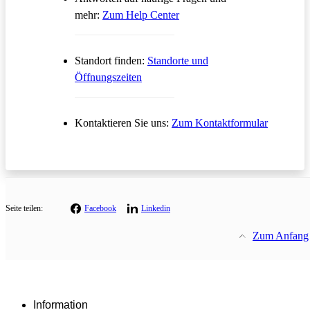
Öffnet in einem neuen Tab
mehr:
Zum Help Center
Standort finden:
Standorte und
Öffnungszeiten
Öffnet in
Kontaktieren Sie uns:
Zum Kontaktformular
Seite teilen:
Facebook
Linkedin
Zum Anfang
Information