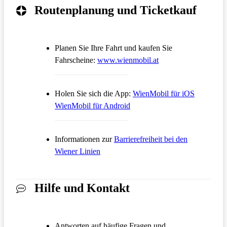
Routenplanung und Ticketkauf
Planen Sie Ihre Fahrt und kaufen Sie
Öffnet in einem neue
Fahrscheine:
www.wienmobil.at
Öffnet in
Holen Sie sich die App:
WienMobil für iOS
Öffnet in einem neuen Tab
WienMobil für Android
Informationen zur
Barrierefreiheit bei den
Wiener Linien
Hilfe und Kontakt
Antworten auf häufige Fragen und