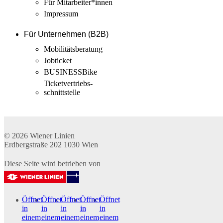
Für Mitarbeiter­*innen
Impressum
Für Unternehmen (B2B)
Mobilitäts­beratung
Jobticket
BUSINESSBike
Ticketvertriebs­
schnittstelle
© 2026
Wiener Linien
Erdbergstraße 202
1030
Wien
Diese Seite wird betrieben von
Öffnet
Öffnet
Öffnet
Öffnet
Öffnet
in
in
in
in
in
einem
einem
einem
einem
einem