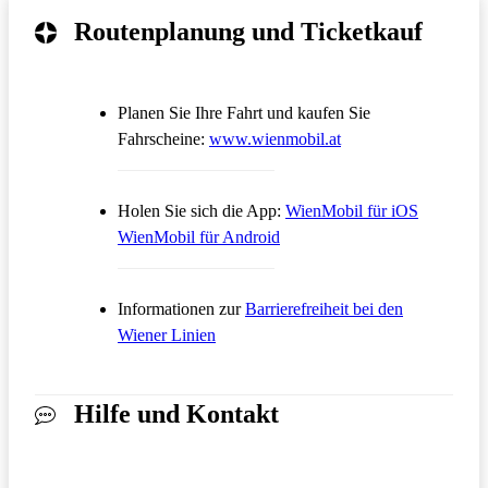
Routenplanung und Ticketkauf
Planen Sie Ihre Fahrt und kaufen Sie
Öffnet in einem neue
Fahrscheine:
www.wienmobil.at
Öffnet in
Holen Sie sich die App:
WienMobil für iOS
Öffnet in einem neuen Tab
WienMobil für Android
Informationen zur
Barrierefreiheit bei den
Wiener Linien
Hilfe und Kontakt