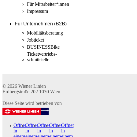
Für Mitarbeiter­*innen
Impressum
Für Unternehmen (B2B)
Mobilitäts­beratung
Jobticket
BUSINESSBike
Ticketvertriebs­
schnittstelle
© 2026
Wiener Linien
Erdbergstraße 202
1030
Wien
Diese Seite wird betrieben von
Öffnet
Öffnet
Öffnet
Öffnet
Öffnet
in
in
in
in
in
einem
einem
einem
einem
einem