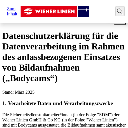
Sie
Zum
sind
Startseite
Rechtliche Hinweise
Datenschutz
Bodyc
Inhalt
hier:
Datenschutzerklärung für die
Datenverarbeitung im Rahmen
des anlassbezogenen Einsatzes
von Bildaufnahmen
(„Bodycams“)
Stand: März 2025
1. Verarbeitete Daten und Verarbeitungszwecke
Die Sicherheitsdienstmitarbeiter*innen (in der Folge "SDM") der
Wiener Linien GmbH & Co KG (in der Folge "Wiener Linien")
sind mit Bodycams ausgestattet, die Bildaufnahmen samt akustischer