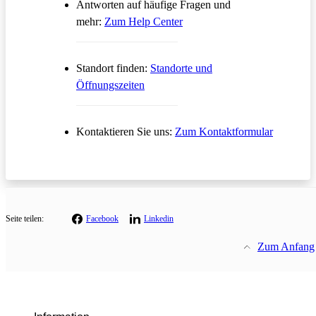
Antworten auf häufige Fragen und
Öffnet in einem neuen Tab
mehr:
Zum Help Center
Standort finden:
Standorte und
Öffnungszeiten
Öffnet in
Kontaktieren Sie uns:
Zum Kontaktformular
Seite teilen:
Facebook
Linkedin
Zum Anfang