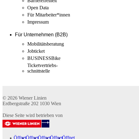
Barrierefreiheit
Open Data
Für Mitarbeiter­*innen
Impressum
Für Unternehmen (B2B)
Mobilitäts­beratung
Jobticket
BUSINESSBike
Ticketvertriebs­
schnittstelle
© 2026
Wiener Linien
Erdbergstraße 202
1030
Wien
Diese Seite wird betrieben von
Öffnet
Öffnet
Öffnet
Öffnet
Öffnet