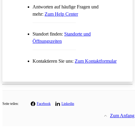
Antworten auf häufige Fragen und
Öffnet in einem neuen Tab
mehr:
Zum Help Center
Standort finden:
Standorte und
Öffnungszeiten
Öffnet in
Kontaktieren Sie uns:
Zum Kontaktformular
Seite teilen:
Facebook
Linkedin
Zum Anfang