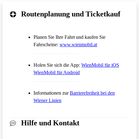
Routenplanung und Ticketkauf
Planen Sie Ihre Fahrt und kaufen Sie
Öffnet in einem neue
Fahrscheine:
www.wienmobil.at
Öffnet in
Holen Sie sich die App:
WienMobil für iOS
Öffnet in einem neuen Tab
WienMobil für Android
Informationen zur
Barrierefreiheit bei den
Wiener Linien
Hilfe und Kontakt