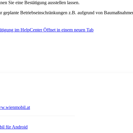
en Sie eine Bestätigung ausstellen lassen.
für geplante Betriebseinschränkungen z.B. aufgrund von Baumaßnahme
tätigung im HelpCenter
Öffnet in einem neuen Tab
Öffnet in einem neuen Tab
w.wienmobil.at
 einem neuen Tab
Öffnet in einem neuen Tab
il für Android