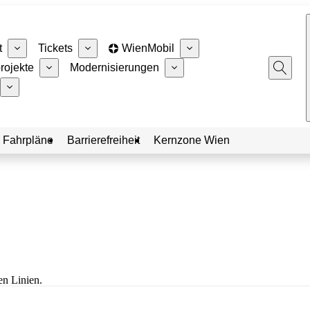
t
Tickets
WienMobil
rojekte
Modernisierungen
 Fahrpläne
Barrierefreiheit
Kernzone Wien
en Linien.