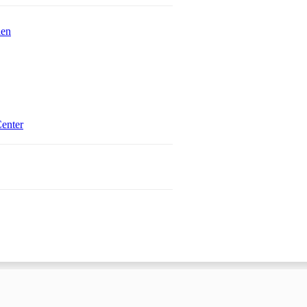
ien
Öffnet in einem neuen Tab
enter
 einem neuen Tab