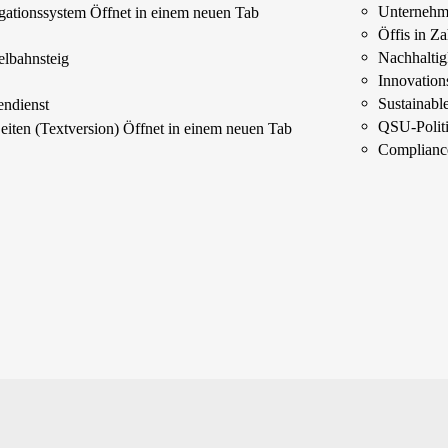
Unterneh
ationssystem
Öffnet in einem neuen Tab
Öffis in Z
s
Nachhaltig
elbahnsteig
Innovations
Sustainab
endienst
QSU-Polit
Seiten (Textversion)
Öffnet in einem neuen Tab
Complianc