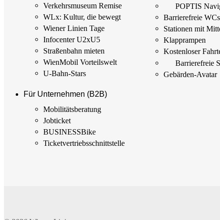
Verkehrsmuseum Remise
POPTIS Navig
WLx: Kultur, die bewegt
Barrierefreie WC
Wiener Linien Tage
Stationen mit Mitt
Infocenter U2xU5
Klapprampen
Straßenbahn mieten
Kostenloser Fahrt
WienMobil Vorteilswelt
Barrierefreie 
U-Bahn-Stars
Gebärden-Avatar
Für Unternehmen (B2B)
Mobilitäts­beratung
Jobticket
BUSINESSBike
Ticketvertriebs­schnittstelle