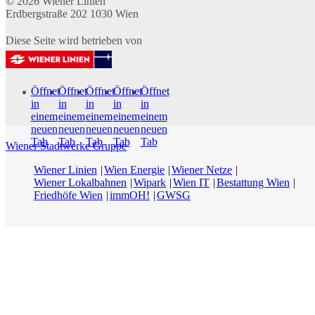
© 2026
Wiener Linien
Erdbergstraße 202
1030
Wien
Diese Seite wird betrieben von
Öffnet
Öffnet
Öffnet
Öffnet
Öffnet
in
in
in
in
in
einem
einem
einem
einem
einem
neuen
neuen
neuen
neuen
neuen
Tab
Tab
Tab
Tab
Tab
Wiener Stadtwerke Gruppe
Wiener Linien
Wien Energie
Wiener Netze
Wiener Lokalbahnen
Wipark
Wien IT
Bestattung Wien
Friedhöfe Wien
immOH!
GWSG