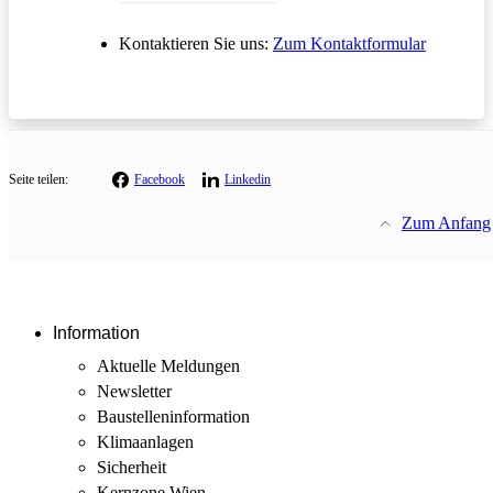
Öffnet in
Kontaktieren Sie uns:
Zum Kontaktformular
Seite teilen:
Facebook
Linkedin
Zum Anfang
Information
Aktuelle Meldungen
Newsletter
Baustellen­information
Klimaanlagen
Sicherheit
Kernzone Wien