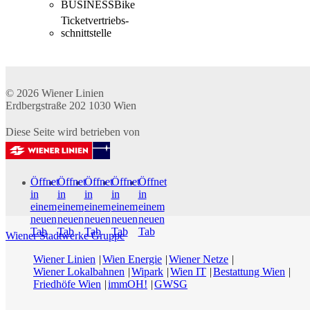
BUSINESSBike
Ticketvertriebs­
schnittstelle
© 2026
Wiener Linien
Erdbergstraße 202
1030
Wien
Diese Seite wird betrieben von
Öffnet
Öffnet
Öffnet
Öffnet
Öffnet
in
in
in
in
in
einem
einem
einem
einem
einem
neuen
neuen
neuen
neuen
neuen
Tab
Tab
Tab
Tab
Tab
Wiener Stadtwerke Gruppe
Wiener Linien
Wien Energie
Wiener Netze
Wiener Lokalbahnen
Wipark
Wien IT
Bestattung Wien
Friedhöfe Wien
immOH!
GWSG