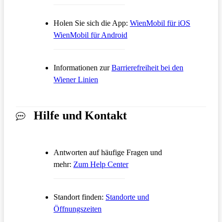
Öffnet in
Holen Sie sich die App:
WienMobil für iOS
Öffnet in einem neuen Tab
WienMobil für Android
Informationen zur
Barrierefreiheit bei den
Wiener Linien
Hilfe und Kontakt
Antworten auf häufige Fragen und
Öffnet in einem neuen Tab
mehr:
Zum Help Center
Standort finden:
Standorte und
Öffnungszeiten