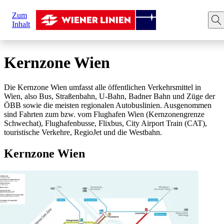
Sie
Zum
sind
Startseite
Ihre Fahrt
Kernzone Wien
Inhalt
hier:
Kernzone Wien
Die Kernzone Wien umfasst alle öffentlichen Verkehrsmittel in
Wien, also Bus, Straßenbahn, U-Bahn, Badner Bahn und Züge der
ÖBB sowie die meisten regionalen Autobuslinien. Ausgenommen
sind Fahrten zum bzw. vom Flughafen Wien (Kernzonengrenze
Schwechat), Flughafenbusse, Flixbus, City Airport Train (CAT),
touristische Verkehre, RegioJet und die Westbahn.
Kernzone Wien