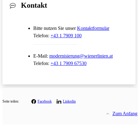
Kontakt
Öffnet in ein
Bitte nutzen Sie unser
Kontaktformular
Telefon:
+43 1 7909 100
Öffnet in ei
E-Mail:
modernisierung@wienerlinien.at
Telefon:
+43 1 7909 67530
Seite teilen:
Facebook
Linkedin
Zum Anfang