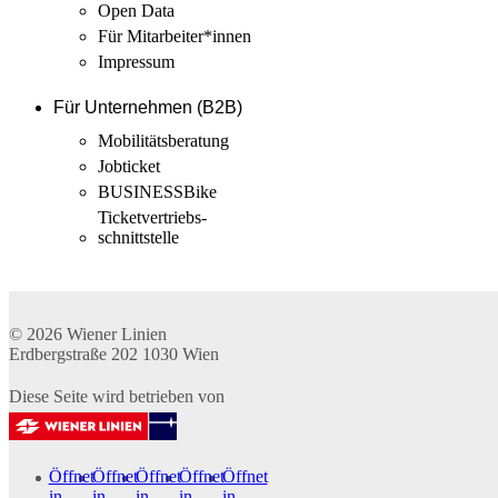
Open Data
Für Mitarbeiter­*innen
Impressum
Für Unternehmen (B2B)
Mobilitäts­beratung
Jobticket
BUSINESSBike
Ticketvertriebs­
schnittstelle
© 2026
Wiener Linien
Erdbergstraße 202
1030
Wien
Diese Seite wird betrieben von
Öffnet
Öffnet
Öffnet
Öffnet
Öffnet
in
in
in
in
in