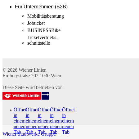
Für Unternehmen (B2B)
Mobilitäts­beratung
Jobticket
BUSINESSBike
Ticketvertriebs­
schnittstelle
© 2026
Wiener Linien
Erdbergstraße 202
1030
Wien
Diese Seite wird betrieben von
Öffnet
Öffnet
Öffnet
Öffnet
Öffnet
in
in
in
in
in
einem
einem
einem
einem
einem
neuen
neuen
neuen
neuen
neuen
Tab
Tab
Tab
Tab
Tab
Wiener Stadtwerke Gruppe