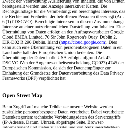
Zweck der Verarbeitung: Auslieferung von Inhalten, die von Dritten
bereitgestellt werden und Anzeige interaktiver Karten. Die
Rechtsgrundlage für die Verarbeitung: ein berechtigtes Interesse, das
die Rechte und Freiheiten der betroffenen Personen überwiegt (Art.
6 (1) f DSGVO). Berechtigte Interessen in diesem Zusammenhang:
Interesse an einer nutzerfreundlichen Darstellung von Inhalten. Eine
Übermittlung von Daten erfolgt: an den Auftragsverarbeiter Google
Cloud EMEA Limited, 70 Sir John Rogerson's Quay, Dublin 2,
EIR-D02 R 296 Dublin, Irland (
https://cloud.google.com
). Dies
kann auch eine Übermittlung von personenbezogenen Daten in ein
Land außerhalb der Europäischen Union bedeuten. Die
Übermittlung der Daten in die USA erfolgt aufgrund Art. 45
DSGVO iVm der Angemessenheitsentscheidung C(2023) 4745 der
Europäischen Kommission, da sich der Datenempfänger zur
Einhaltung der Grundsätze der Datenverarbeitung des Data Privacy
Frameworks (DPF) verpflichtet hat.
Open Street Map
Beim Zugriff auf manche Teildienste unserer Website werden
zusätzliche personenbezogene Daten verarbeitet. Dabei verarbeitete
Datenkategorien: technische Verbindungsdaten des Serverzugriffs
(IP-Adresse, Datum, Uhrzeit, abgefragte Seite, Browser-
Informationen) und Daten zur Erstellung von Nutzungsstatistiken.