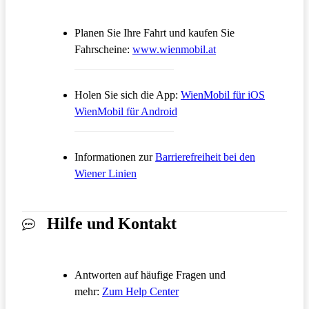
Planen Sie Ihre Fahrt und kaufen Sie
Öffnet in einem neue
Fahrscheine:
www.wienmobil.at
Öffnet in
Holen Sie sich die App:
WienMobil für iOS
Öffnet in einem neuen Tab
WienMobil für Android
Informationen zur
Barrierefreiheit bei den
Wiener Linien
Hilfe und Kontakt
Antworten auf häufige Fragen und
Öffnet in einem neuen Tab
mehr:
Zum Help Center