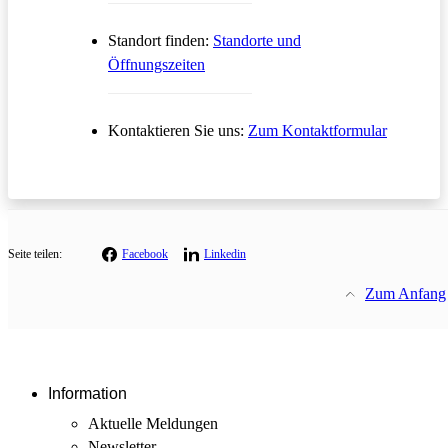
Standort finden:
Standorte und
Öffnungszeiten
Öffnet in
Kontaktieren Sie uns:
Zum Kontaktformular
Seite teilen:
Facebook
Linkedin
Zum Anfang
Information
Aktuelle Meldungen
Newsletter