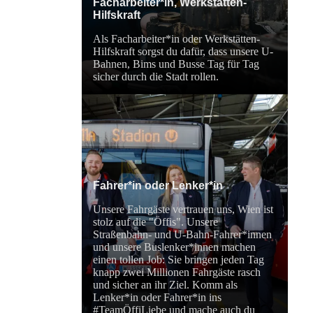
Facharbeiter*in, Werkstätten-
Hilfskraft
Als Facharbeiter*in oder Werkstätten-
Hilfskraft sorgst du dafür, dass unsere U-
Bahnen, Bims und Busse Tag für Tag
sicher durch die Stadt rollen.
Fahrer*in oder Lenker*in
Unsere Fahrgäste vertrauen uns, Wien ist
stolz auf die "Öffis". Unsere
Straßenbahn- und U-Bahn-Fahrer*innen
und unsere Buslenker*innen machen
einen tollen Job: Sie bringen jeden Tag
knapp zwei Millionen Fahrgäste rasch
und sicher an ihr Ziel. Komm als
Lenker*in oder Fahrer*in ins
#TeamÖffiLiebe und mache auch du