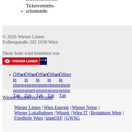
Ticketvertriebs­
schnittstelle
© 2026
Wiener Linien
Erdbergstraße 202
1030
Wien
Diese Seite wird betrieben von
Öffnet
Öffnet
Öffnet
Öffnet
Öffnet
in
in
in
in
in
einem
einem
einem
einem
einem
neuen
neuen
neuen
neuen
neuen
Tab
Tab
Tab
Tab
Tab
Wiener Stadtwerke Gruppe
Wiener Linien
Wien Energie
Wiener Netze
Wiener Lokalbahnen
Wipark
Wien IT
Bestattung Wien
Friedhöfe Wien
immOH!
GWSG