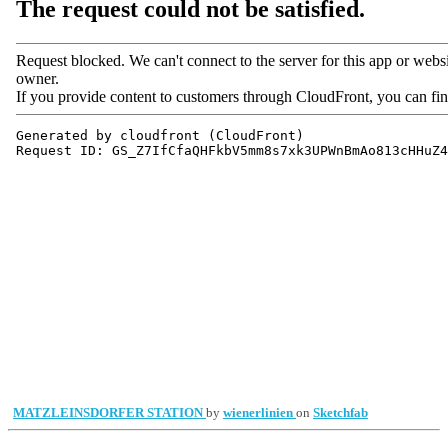
MATZLEINSDORFER STATION
by
wienerlinien
on
Sketchfab