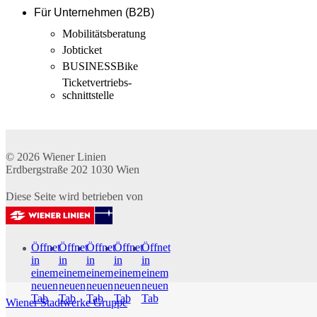
Für Unternehmen (B2B)
Mobilitäts­beratung
Jobticket
BUSINESSBike
Ticketvertriebs­
schnittstelle
© 2026
Wiener Linien
Erdbergstraße 202
1030
Wien
Diese Seite wird betrieben von
Öffnet
Öffnet
Öffnet
Öffnet
Öffnet
in
in
in
in
in
einem
einem
einem
einem
einem
neuen
neuen
neuen
neuen
neuen
Tab
Tab
Tab
Tab
Tab
Wiener Stadtwerke Gruppe