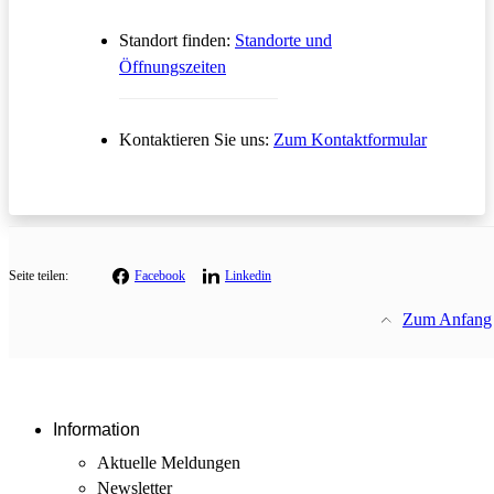
Standort finden:
Standorte und
Öffnungszeiten
Öffnet in
Kontaktieren Sie uns:
Zum Kontaktformular
Seite teilen:
Facebook
Linkedin
Zum Anfang
Information
Aktuelle Meldungen
Newsletter