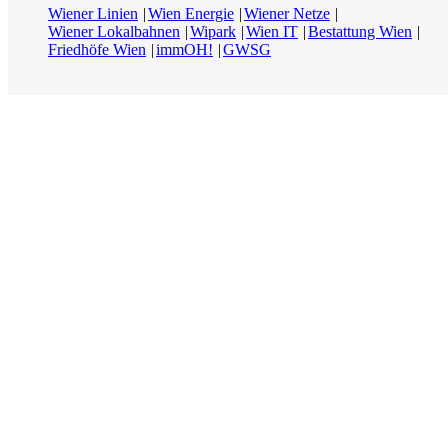
Wiener Linien
Wien Energie
Wiener Netze
Wiener Lokalbahnen
Wipark
Wien IT
Bestattung Wien
Friedhöfe Wien
immOH!
GWSG