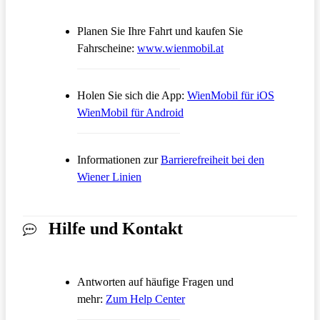
Planen Sie Ihre Fahrt und kaufen Sie
Öffnet in einem neue
Fahrscheine:
www.wienmobil.at
Öffnet in
Holen Sie sich die App:
WienMobil für iOS
Öffnet in einem neuen Tab
WienMobil für Android
Informationen zur
Barrierefreiheit bei den
Wiener Linien
Hilfe und Kontakt
Antworten auf häufige Fragen und
Öffnet in einem neuen Tab
mehr:
Zum Help Center