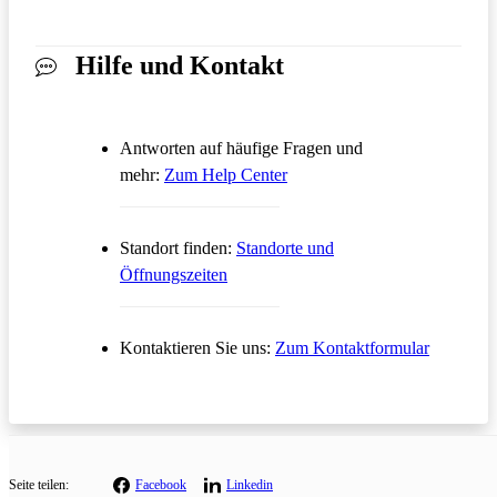
Hilfe und Kontakt
Antworten auf häufige Fragen und
Öffnet in einem neuen Tab
mehr:
Zum Help Center
Standort finden:
Standorte und
Öffnungszeiten
Öffnet in
Kontaktieren Sie uns:
Zum Kontaktformular
Seite teilen:
Facebook
Linkedin