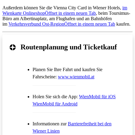
Außerdem können Sie die Vienna City Card in Wiener Hotels,
im
Wienkarte Onlineshop
Öffnet in einem neuen Tab
, beim Toursimus-
Büro am Albertinaplatz, am Flughafen und an Bahnhöfen
im
Verkehrsverbund Ost-Region
Öffnet in einem neuen Tab
kaufen.
Routenplanung und Ticketkauf
Planen Sie Ihre Fahrt und kaufen Sie
Öffnet in einem neue
Fahrscheine:
www.wienmobil.at
Öffnet in
Holen Sie sich die App:
WienMobil für iOS
Öffnet in einem neuen Tab
WienMobil für Android
Informationen zur
Barrierefreiheit bei den
Wiener Linien