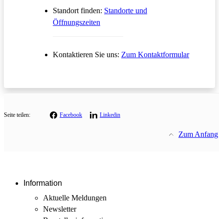
Standort finden:
Standorte und
Öffnungszeiten
Öffnet in
Kontaktieren Sie uns:
Zum Kontaktformular
Seite teilen:
Facebook
Linkedin
Zum Anfang
Information
Aktuelle Meldungen
Newsletter