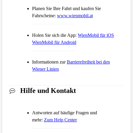
Planen Sie Ihre Fahrt und kaufen Sie
Öffnet in einem neue
Fahrscheine:
www.wienmobil.at
Öffnet in
Holen Sie sich die App:
WienMobil für iOS
Öffnet in einem neuen Tab
WienMobil für Android
Informationen zur
Barrierefreiheit bei den
Wiener Linien
Hilfe und Kontakt
Antworten auf häufige Fragen und
Öffnet in einem neuen Tab
mehr:
Zum Help Center