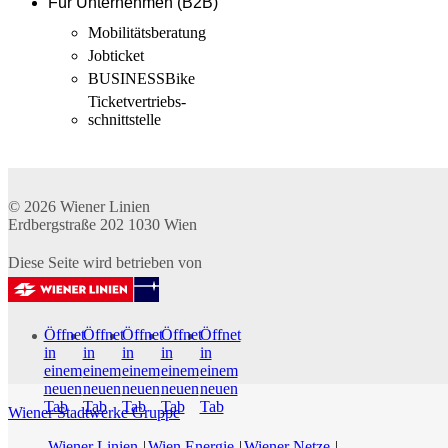
Für Unternehmen (B2B)
Mobilitäts­beratung
Jobticket
BUSINESSBike
Ticketvertriebs­
schnittstelle
© 2026
Wiener Linien
Erdbergstraße 202
1030
Wien
Diese Seite wird betrieben von
Öffnet
Öffnet
Öffnet
Öffnet
Öffnet
in
in
in
in
in
einem
einem
einem
einem
einem
neuen
neuen
neuen
neuen
neuen
Tab
Tab
Tab
Tab
Tab
Wiener Stadtwerke Gruppe
Wiener Linien
Wien Energie
Wiener Netze