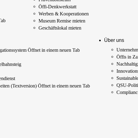
Öffi-Denkwerkstatt
Werben & Kooperationen
Tab
Museum Remise mieten
Geschäftslokal mieten
Über uns
Unterneh
ationssystem
Öffnet in einem neuen Tab
Öffis in Z
s
Nachhaltig
elbahnsteig
Innovations
Sustainab
endienst
QSU-Polit
Seiten (Textversion)
Öffnet in einem neuen Tab
Complianc