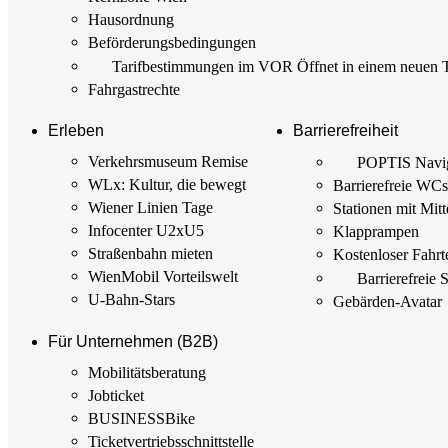
Hausordnung
Beförderungs­bedingungen
Tarif­bestimmungen im VOR
Öffnet in einem neuen 
Fahrgastrechte
Erleben
Barrierefreiheit
Verkehrsmuseum Remise
POPTIS Navig
WLx: Kultur, die bewegt
Barrierefreie WC
Wiener Linien Tage
Stationen mit Mitt
Infocenter U2xU5
Klapprampen
Straßenbahn mieten
Kostenloser Fahrt
WienMobil Vorteilswelt
Barrierefreie 
U-Bahn-Stars
Gebärden-Avatar
Für Unternehmen (B2B)
Mobilitäts­beratung
Jobticket
BUSINESSBike
Ticketvertriebs­schnittstelle