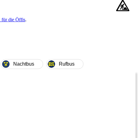
für die Öffis
.
Nachtbus
Rufbus