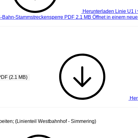
Herunterladen
Linie U1 ℹ
S-Bahn-Stammstreckensperre PDF 2.1 MB
Öffnet in einem neu
PDF (2.1 MB)
Her
beiten; (Linienteil Westbahnhof - Simmering)