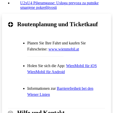
U2xU4 Pilgramgasse: Usluga prevoza za putnike
smanjene pokretljivosti
Routenplanung und Ticketkauf
Planen Sie Ihre Fahrt und kaufen Sie
Öffnet in einem neue
Fahrscheine:
www.wienmobil.at
Öffnet in
Holen Sie sich die App:
WienMobil für iOS
Öffnet in einem neuen Tab
WienMobil für Android
Informationen zur
Barrierefreiheit bei den
Wiener Linien
Hilfe und Kontakt