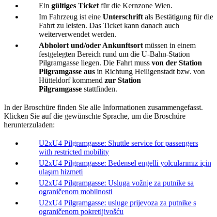
Ein
gültiges Ticket
für die Kernzone Wien.
Im Fahrzeug ist eine
Unterschrift
als Bestätigung für die
Fahrt zu leisten. Das Ticket kann danach auch
weiterverwendet werden.
Abholort und/oder Ankunftsort
müssen in einem
festgelegten Bereich rund um die U-Bahn-Station
Pilgramgasse liegen. Die Fahrt muss
von der Station
Pilgramgasse aus
in Richtung Heiligenstadt bzw. von
Hütteldorf kommend
zur Station
Pilgramgasse
stattfinden.
In der Broschüre finden Sie alle Informationen zusammengefasst.
Klicken Sie auf die gewünschte Sprache, um die Broschüre
herunterzuladen:
U2xU4 Pilgramgasse: Shuttle service for passengers
with restricted mobility
U2xU4 Pilgramgasse: Bedensel engelli yolcularımız için
ulaşım hizmeti
U2xU4 Pilgramgasse: Usluga vožnje za putnike sa
ograničenom mobilnosti
U2xU4 Pilgramgasse: usluge prijevoza za putnike s
ograničenom pokretljivošću