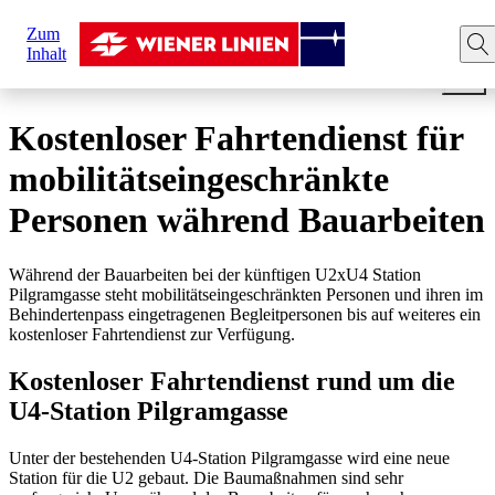
Sie
Zum
sind
Startseite
Ihre Fahrt
Barrierefreiheit
Kostenloser Fa
Inhalt
hier:
Kostenloser Fahrtendienst für
mobilitätseingeschränkte
Personen während Bauarbeiten
Während der Bauarbeiten bei der künftigen U2xU4 Station
Pilgramgasse steht mobilitätseingeschränkten Personen und ihren im
Behindertenpass eingetragenen Begleitpersonen bis auf weiteres ein
kostenloser Fahrtendienst zur Verfügung.
Kostenloser Fahrtendienst rund um die
U4-Station Pilgramgasse
Unter der bestehenden U4-Station Pilgramgasse wird eine neue
Station für die U2 gebaut. Die Baumaßnahmen sind sehr