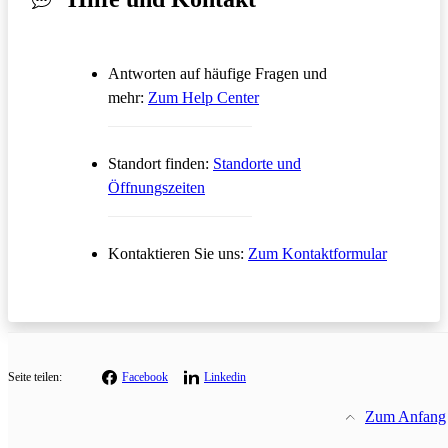
Antworten auf häufige Fragen und
Öffnet in einem neuen Tab
mehr:
Zum Help Center
Standort finden:
Standorte und
Öffnungszeiten
Öffnet in
Kontaktieren Sie uns:
Zum Kontaktformular
Seite teilen:
Facebook
Linkedin
Zum Anfang