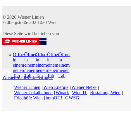
© 2026
Wiener Linien
Erdbergstraße 202
1030
Wien
Diese Seite wird betrieben von
Öffnet
Öffnet
Öffnet
Öffnet
Öffnet
in
in
in
in
in
einem
einem
einem
einem
einem
neuen
neuen
neuen
neuen
neuen
Tab
Tab
Tab
Tab
Tab
Wiener Stadtwerke Gruppe
Wiener Linien
Wien Energie
Wiener Netze
Wiener Lokalbahnen
Wipark
Wien IT
Bestattung Wien
Friedhöfe Wien
immOH!
GWSG