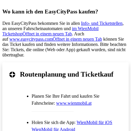
Wo kann ich den EasyCityPass kaufen?
Den EasyCityPass bekommen Sie in allen
Info- und Ticketstellen
,
an unseren Fahrscheinautomaten und
im WienMobil
Ticketshop
Öffnet in einem neuen Tab
. Auch
auf
www.easycitypass.com
Öffnet in einem neuen Tab
können Sie
das Ticket kaufen und finden weitere Informationen. Bitte beachten
Sie: Tickets, die online (Web oder App) gekauft wurden, sind nicht
übertragbar.
Routenplanung und Ticketkauf
Planen Sie Ihre Fahrt und kaufen Sie
Öffnet in einem neue
Fahrscheine:
www.wienmobil.at
Öffnet in
Holen Sie sich die App:
WienMobil für iOS
Öffnet in einem neuen Tab
WienMobil für Android