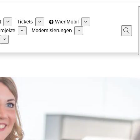
t
Tickets
WienMobil
rojekte
Modernisierungen