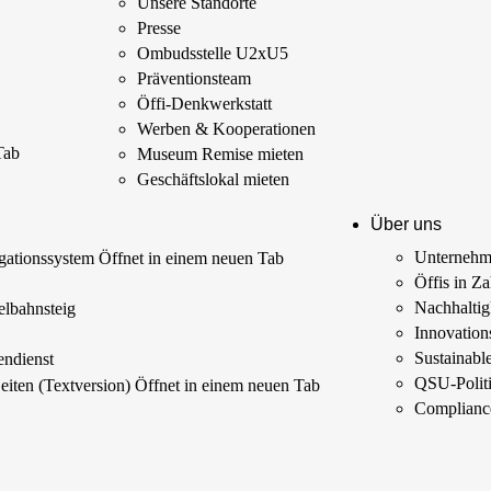
Unsere Standorte
Presse
Ombudsstelle U2xU5
Präventionsteam
Öffi-Denkwerkstatt
Werben & Kooperationen
Tab
Museum Remise mieten
Geschäftslokal mieten
Über uns
Unterneh
ationssystem
Öffnet in einem neuen Tab
Öffis in Z
s
Nachhaltig
elbahnsteig
Innovations
Sustainab
endienst
QSU-Polit
Seiten (Textversion)
Öffnet in einem neuen Tab
Complianc