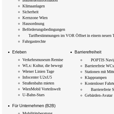
Baustellen­information
Klimaanlagen
Sicherheit
Kernzone Wien
Hausordnung
Beförderungs­bedingungen
Tarif­bestimmungen im VOR
Öffnet in einem neuen 
Fahrgastrechte
Erleben
Barrierefreiheit
Verkehrsmuseum Remise
POPTIS Navig
WLx: Kultur, die bewegt
Barrierefreie WC
Wiener Linien Tage
Stationen mit Mitt
Infocenter U2xU5
Klapprampen
Straßenbahn mieten
Kostenloser Fahrt
WienMobil Vorteilswelt
Barrierefreie 
U-Bahn-Stars
Gebärden-Avatar
Für Unternehmen (B2B)
Mobilitäts­beratung