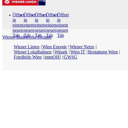
Öffnet
Öffnet
Öffnet
Öffnet
Öffnet
in
in
in
in
in
einem
einem
einem
einem
einem
neuen
neuen
neuen
neuen
neuen
Tab
Tab
Tab
Tab
Tab
Wiener Stadtwerke Gruppe
Wiener Linien
Wien Energie
Wiener Netze
Wiener Lokalbahnen
Wipark
Wien IT
Bestattung Wien
Friedhöfe Wien
immOH!
GWSG