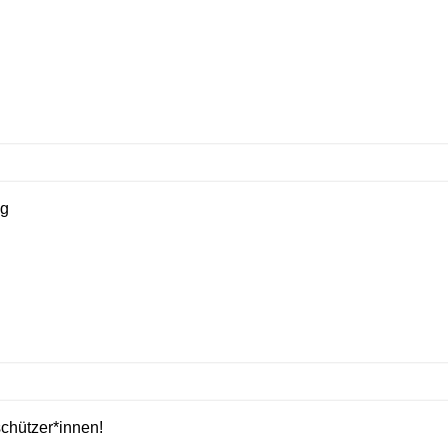
ng
schützer*innen!