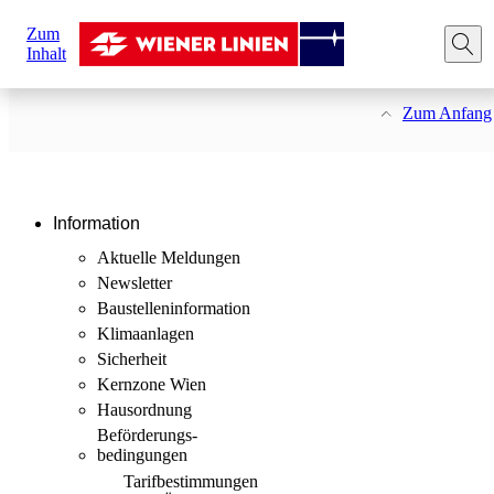
Zum
Inhalt
Seite teilen:
Facebook
Linkedin
Zum Anfang
Information
Aktuelle Meldungen
Newsletter
Baustellen­information
Klimaanlagen
Sicherheit
Kernzone Wien
Hausordnung
Beförderungs­
bedingungen
Tarif­bestimmungen