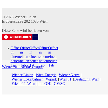
© 2026
Wiener Linien
Erdbergstraße 202
1030
Wien
Diese Seite wird betrieben von
Öffnet
Öffnet
Öffnet
Öffnet
Öffnet
in
in
in
in
in
einem
einem
einem
einem
einem
neuen
neuen
neuen
neuen
neuen
Tab
Tab
Tab
Tab
Tab
Wiener Stadtwerke Gruppe
Wiener Linien
Wien Energie
Wiener Netze
Wiener Lokalbahnen
Wipark
Wien IT
Bestattung Wien
Friedhöfe Wien
immOH!
GWSG