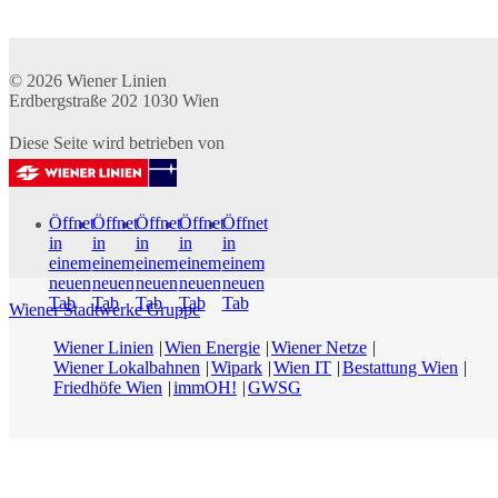
© 2026
Wiener Linien
Erdbergstraße 202
1030
Wien
Diese Seite wird betrieben von
Öffnet
Öffnet
Öffnet
Öffnet
Öffnet
in
in
in
in
in
einem
einem
einem
einem
einem
neuen
neuen
neuen
neuen
neuen
Tab
Tab
Tab
Tab
Tab
Wiener Stadtwerke Gruppe
Wiener Linien
Wien Energie
Wiener Netze
Wiener Lokalbahnen
Wipark
Wien IT
Bestattung Wien
Friedhöfe Wien
immOH!
GWSG