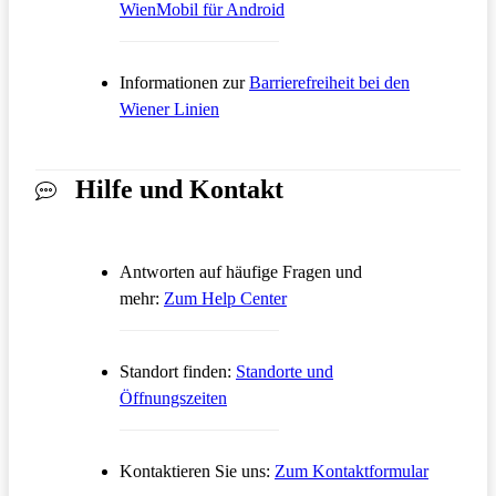
Öffnet in einem neuen Tab
WienMobil für Android
Informationen zur
Barrierefreiheit bei den
Wiener Linien
Hilfe und Kontakt
Antworten auf häufige Fragen und
Öffnet in einem neuen Tab
mehr:
Zum Help Center
Standort finden:
Standorte und
Öffnungszeiten
Öffnet in
Kontaktieren Sie uns:
Zum Kontaktformular