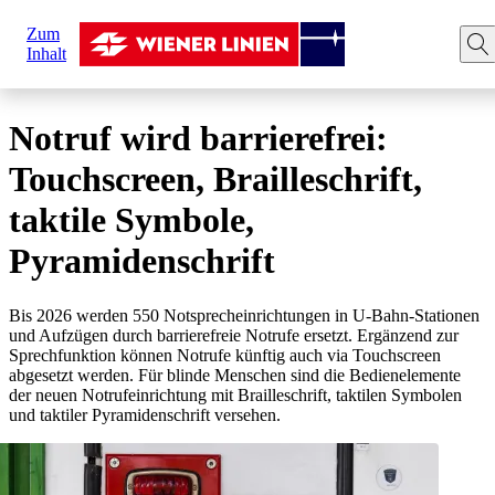
Sie
Zum
sind
Startseite
News
Barrierefreier Notruf
Inhalt
hier:
Notruf wird barrierefrei:
Touchscreen, Brailleschrift,
taktile Symbole,
Pyramidenschrift
Bis 2026 werden 550 Notsprecheinrichtungen in U-Bahn-Stationen
und Aufzügen durch barrierefreie Notrufe ersetzt. Ergänzend zur
Sprechfunktion können Notrufe künftig auch via Touchscreen
abgesetzt werden. Für blinde Menschen sind die Bedienelemente
der neuen Notrufeinrichtung mit Brailleschrift, taktilen Symbolen
und taktiler Pyramidenschrift versehen.